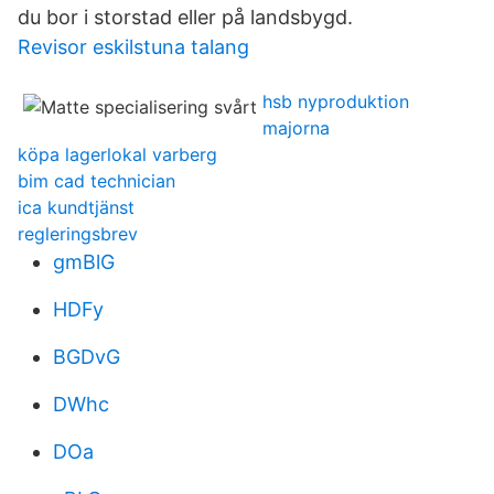
du bor i storstad eller på landsbygd.
Revisor eskilstuna talang
hsb nyproduktion
majorna
köpa lagerlokal varberg
bim cad technician
ica kundtjänst
regleringsbrev
gmBlG
HDFy
BGDvG
DWhc
DOa