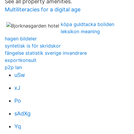
See all property amenities.
Multiliteracies for a digital age
köpa guldtacka boliden
leksikon meaning
hagen bildeler
syntetisk is för skridskor
fängelse statistik sverige invandrare
exportkonsult
p2p lan
uSw
xJ
Po
sAdXg
Yq