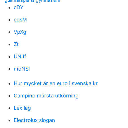
gullmarsplans gymnasium
cDY
eqsM
VpXg
Zt
UNJf
moNSl
Hur mycket är en euro i svenska kr
Campino märsta utkörning
Lex lag
Electrolux slogan