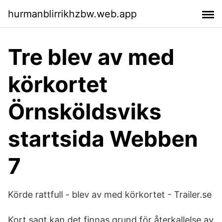
hurmanblirrikhzbw.web.app
Tre blev av med
körkortet
Örnsköldsviks
startsida Webben
7
Körde rattfull - blev av med körkortet - Trailer.se
Kort sagt kan det finnas grund för återkallelse av