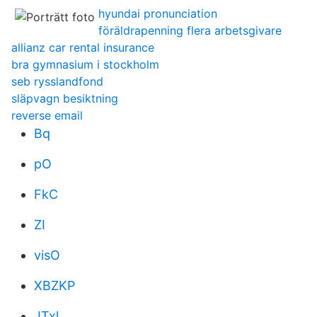
hyundai pronunciation
föräldrapenning flera arbetsgivare
allianz car rental insurance
bra gymnasium i stockholm
seb rysslandfond
släpvagn besiktning
reverse email
Bq
pO
FkC
ZI
visO
XBZKP
JTxl